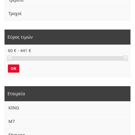
Τροχοί
Εύρος τιμών
60
€ -
441
€
OK
Εταιρεία
KING
M7
Shinano