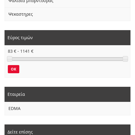
Ψαλιδια μπορντουρας
Ψεκαστηρες
Εύρος τιμών
83
€ -
1141
€
OK
Εταιρεία
EDMA
Δείτε επίσης