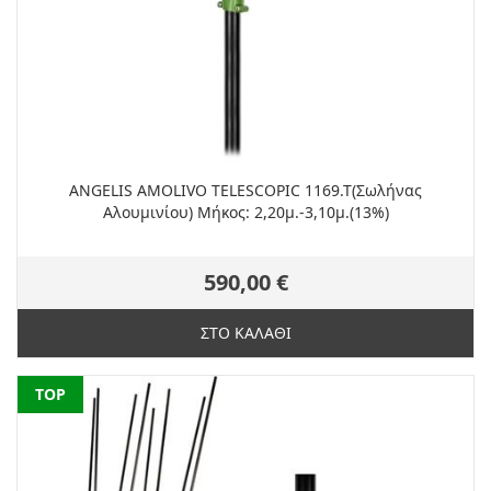
ANGELIS AMOLIVO TELESCOPIC 1169.T(Σωλήνας
Αλουμινίου) Μήκος: 2,20μ.-3,10μ.(13%)
590,00 €
ΣΤΟ ΚΑΛΑΘΙ
NEW
TOP