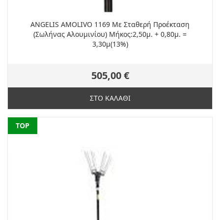
ANGELIS AMOLIVO 1169 Με Σταθερή Προέκταση
(Σωλήνας Αλουμινίου) Μήκος:2,50μ. + 0,80μ. =
3,30μ(13%)
505,00 €
ΣΤΟ ΚΑΛΑΘΙ
NEW
TOP