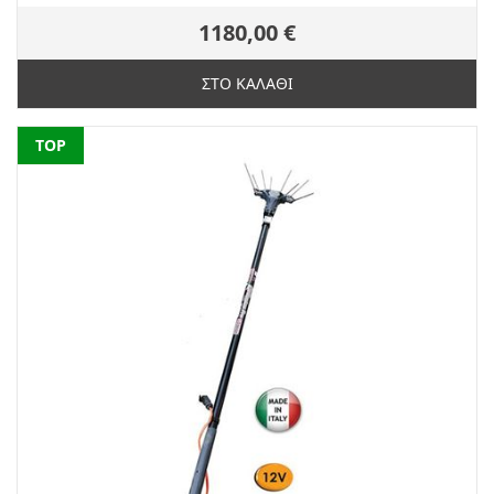
1180,00 €
ΣΤΟ ΚΑΛΑΘΙ
NEW
TOP