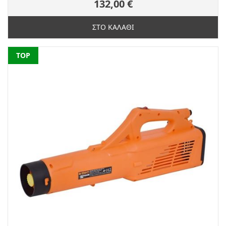
132,00 €
ΣΤΟ ΚΑΛΑΘΙ
NEW
TOP