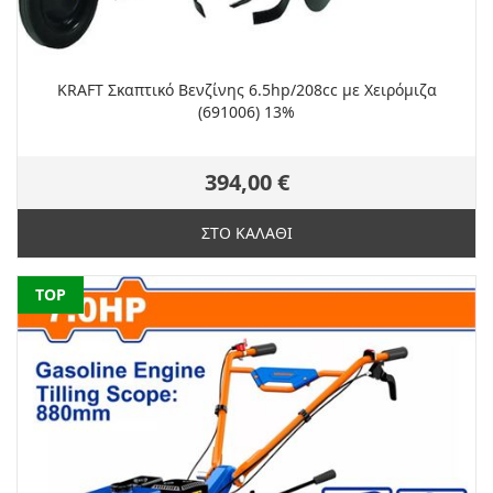
KRAFT Σκαπτικό Βενζίνης 6.5hp/208cc με Χειρόμιζα
(691006) 13%
394,00 €
ΣΤΟ ΚΑΛΑΘΙ
NEW
TOP