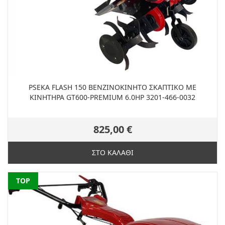
PSEKA FLASH 150 ΒΕΝΖΙΝΟΚΙΝΗΤΟ ΣΚΑΠΤΙΚΟ ΜΕ
ΚΙΝΗΤΗΡΑ GT600-PREMIUM 6.0HP 3201-466-0032
825,00 €
ΣΤΟ ΚΑΛΑΘΙ
NEW
TOP