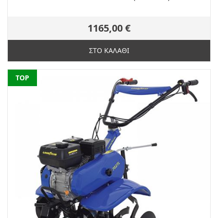
1165,00 €
ΣΤΟ ΚΑΛΑΘΙ
NEW
TOP