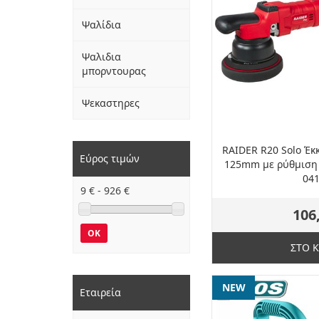
Ψαλίδια
Ψαλιδια
μπορντουρας
Ψεκαστηρες
RAIDER R20 Solo Έκ
Εύρος τιμών
125mm με ρύθμιση
04
9
€ -
926
€
106
OK
ΣΤΟ 
NEW
Εταιρεία