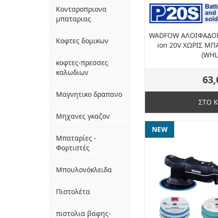
Κονταροπριονα
μπαταριας
WADFOW ΑΛΟΙΦΑΔΟΡ
Κοφτες δομικων
ion 20V ΧΩΡΙΣ ΜΠ
(WHL
κοφτες-πρεσσες
καλωδιων
63,
Μαγνητικο δραπανο
ΣΤΟ 
Μηχανες γκαζον
NEW
Μπαταρίες -
Φορτιστές
Μπουλονόκλειδα
Πιστολέτα
πιστολια βαφης-