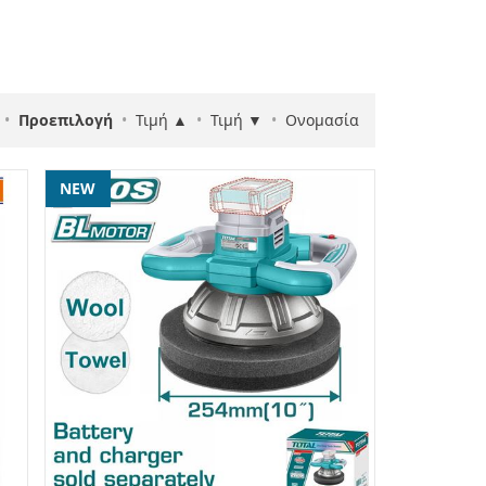
•
Προεπιλογή
•
Τιμή ▲
•
Τιμή ▼
•
Ονομασία
NEW