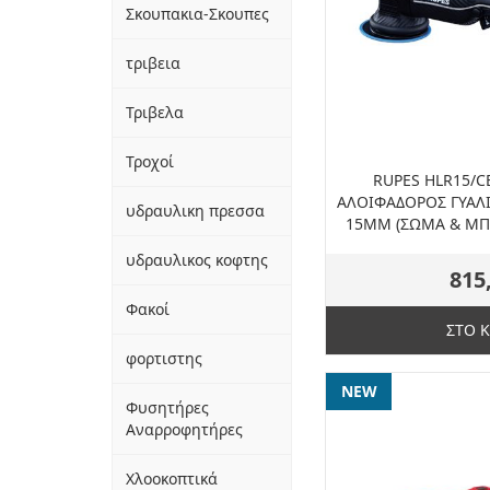
Σκουπακια-Σκουπες
τριβεια
Τριβελα
Τροχοί
RUPES HLR15/C
ΑΛΟΙΦΑΔΟΡΟΣ ΓΥΑΛ
υδραυλικη πρεσσα
15MM (ΣΩΜΑ & ΜΠΑ
υδραυλικος κοφτης
815
Φακοί
ΣΤΟ 
φορτιστης
NEW
Φυσητήρες
Αναρροφητήρες
Χλοοκοπτικά