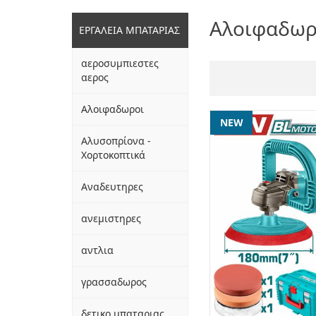
Αλοιφαδωρ
ΕΡΓΑΛΕΙΑ ΜΠΑΤΑΡΙΑΣ
αεροσυμπιεστες
αερος
Αλοιφαδωροι
NEW
Αλυσοπρίονα -
Χορτοκοπτικά
Αναδευτηρες
ανεμιστηρες
αντλια
γρασσαδωρος
δετικο μπαταριας