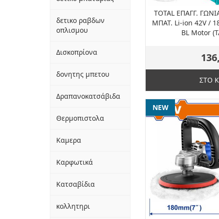
TOTAL ΕΠΑΓΓ. ΓΩΝ
δετικο ραβδων
ΜΠΑΤ. Li-ion 42V / 
οπλισμου
BL Motor (
Δισκοπρίονα
136
δονητης μπετου
ΣΤΟ 
Δραπανοκατσάβιδα
NEW
Θερμοπιστολα
Καμερα
Καρφωτικά
Κατσαβίδια
κολλητηρι