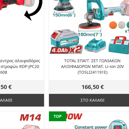
κεντρος αλοιφαδόρος
TOTAL ΕΠΑΓΓ. ΣΕΤ ΓΩΝΙΑΚΩΝ
 στροφών RDP-JPC20
ΑΛΟΙΦΑΔΟΡΩΝ ΜΠΑΤ. Li-ion 20V
1608
(TOSLI241191E)
,50 €
166,50 €
ΚΑΛΑΘΙ
ΣΤΟ ΚΑΛΑΘΙ
NEW
TOP