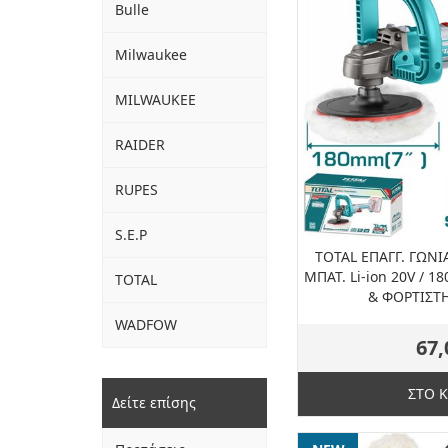
Bulle
Milwaukee
MILWAUKEE
RAIDER
RUPES
S.E.P
TOTAL ΕΠΑΓΓ. ΓΩΝ
ΜΠΑΤ. Li-ion 20V / 
TOTAL
& ΦΟΡΤΙΣΤΗ
WADFOW
67,
ΣΤΟ 
Δείτε επίσης