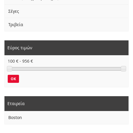
Σέγες
Τριβεία
Εύρος τιμών
100
€ -
956
€
OK
Εταιρεία
Boston