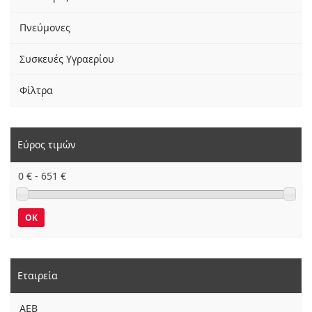
Πνεύμονες
Συσκευές Υγραερίου
Φίλτρα
Εύρος τιμών
0
€ -
651
€
OK
Εταιρεία
AEB