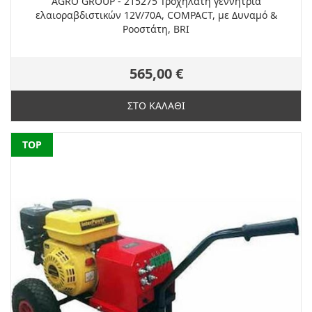
AGRO GROUP - 215275 Τροχήλατη γεννήτρια
ελαιοραβδιστικών 12V/70A, COMPACT, με Δυναμό &
Ροοστάτη, BRI
565,00 €
ΣΤΟ ΚΑΛΑΘΙ
NEW
TOP