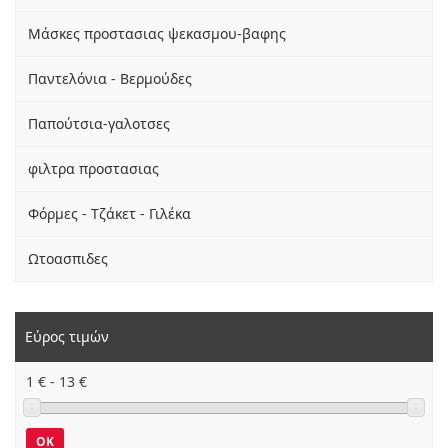
Μάσκες προστασιας ψεκασμου-βαφης
Παντελόνια - Βερμούδες
Παπούτσια-γαλοτσες
φιλτρα προστασιας
Φόρμες - Τζάκετ - Γιλέκα
Ωτοασπιδες
Εύρος τιμών
1
€ -
13
€
OK