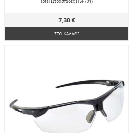
Total Ωτοασπίδες (TSP701)
7,30 €
ΣΤΟ ΚΑΛΑΘΙ