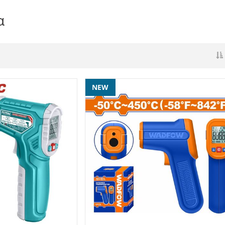
α
NEW