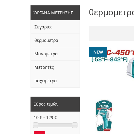
θερμομετρ
ΌΡΓΑΝΑ ΜΕΤΡΗΣΗΣ
Ζυγαριες
θερμομετρα
NEW
Μανομετρα
Μετρητές
παχυμετρα
Εύρος τιμών
10
€ -
129
€