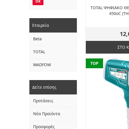
OK
TOTAL ΨΗΦΙΑΚΟ Θ
450oC (TH
Εταιρεία
12,
Beta
ΣΤΟ 
TOTAL
NEW
TOP
WADFOW
Δείτε επίσης
Προτάσεις
Νέα Προϊόντα
Προσφορές