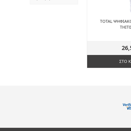
TOTAL ΨΗΦΙΑ
THIT
26,
ΣΤΟ 