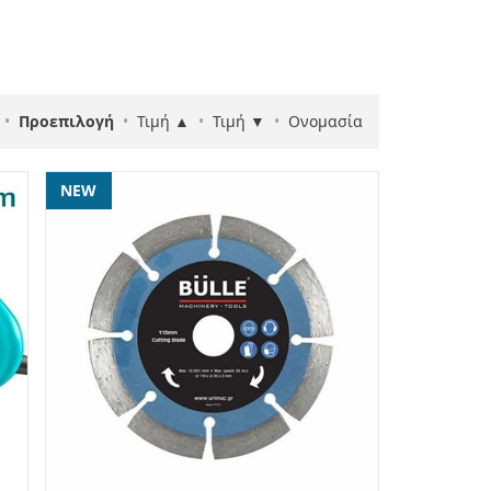
•
Προεπιλογή
•
Τιμή ▲
•
Τιμή ▼
•
Ονομασία
NEW