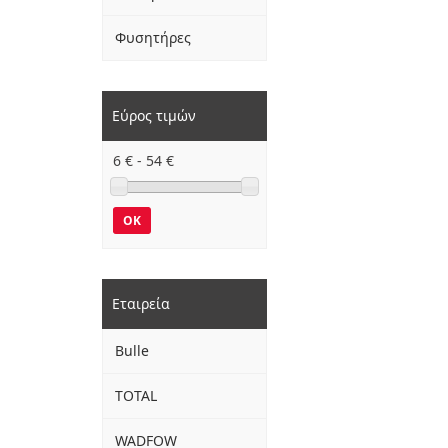
Φυσητήρες
Εύρος τιμών
6
€ -
54
€
OK
Εταιρεία
Bulle
TOTAL
WADFOW