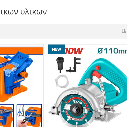
ικων υλικων
NEW