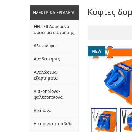
Κόφτες δομ
ΗΛΕΚΤΡΙΚΑ ΕΡΓΑΛΕΙΑ
HELLER Δομημενο
συστημα διατρησης
Αλιφαδόροι
NEW
Αναδευτήρες
Αναλώσιμα-
εξαρτηματα
Δισκοπρίονα-
φαλτσοπριονα
Δράπανα
Δραπανοκατσάβιδα