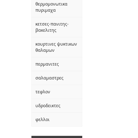
θερμομονωτικα
πυριμαχα
κετσες-πανιτης-
βακελιτης
κουρτινες ψυκτικων
θαλαμων
περμανιτες
σαλαμαστρες
τεφλον
υδροδεικτες
φελλοι